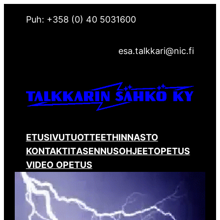
Puh: +358 (0) 40 5031600
esa.talkkari@nic.fi
ETUSIVU
TUOTTEET
HINNASTO
KONTAKTIT
ASENNUSOHJEET
OPETUS
VIDEO
OPETUS