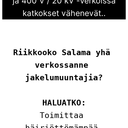
ja 400 V / 20 kV -verkoissa
katkokset vähenevät..
Riikkooko Salama yhä 
verkossanne 
jakelumuuntajia?
HALUATKO:
Toimittaa 
häiriöttömämpää 