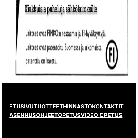
ETUSIVU
TUOTTEET
HINNASTO
KONTAKTIT
ASENNUSOHJEET
OPETUS
VIDEO
OPETUS